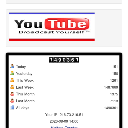
Today
151
Yesterday
150
This Week
1261
Last Week
1487669
This Month
1375
Last Month
7113
All days
1490361
Your IP: 216.73.216.51
2026-08-09 14:00
Visitors Counter