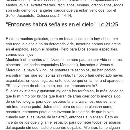
santos, ovnis, extraterrestres, rectilianos, sirenas, draconianos, todos
son solo demonios, ángeles caídos que ya están vencidos, por el
Señor Jesucristo, Colosenses 2: 14-14.
"Entonces habrá señales en el cielo". Lc 21:25
Existen muchas galaxias, pero en todas ellas hasta hoy el hombre
con toda la ciencia no ha detectado vida, nosotros somos una arena
en el espacio, según el hombre. Pero para Dios somos especiales,
somos sus hijos.
Muchos instrumentos a utilizado el hombre para buscar vida en otros
planetas. Las ondas espaciales Mariner 10, lanzadas a Venus y
Mercurio, la nave Viking, los potentes telescopios, no han podido
encontrar mas que son zonas sin vida, tampoco han detectado naves
espaciales, en esos lugares, entonces porque en la tierra si aparecen.
?Si no vienen de otro planeta, con los famosos ovnis?.
Si ellos existieran y quisieran ayudar a los terrícolas, lo más lógico es
que lo mínimo por brutos que fueran dejarían caer por lo menos algo
de su tecnología, para que nosotros la analizáramos, eso seria lo
mínimo, bueno podrá Usted decir pero es que no piensan como
nosotros, entonces porque se inventan la telaraña de que huyen
cuando ven a las naves de la tierra?, entonces si piensan. Esto es
invento de los que vigilan el espacio, para cometer todos los abusos
del espacio sin que nadie encuentre culpable. Mientras tanto siguen