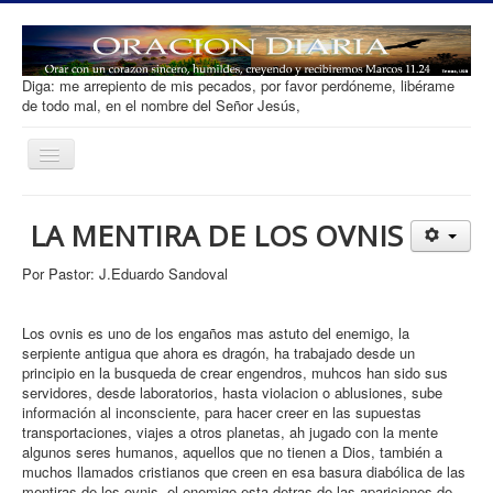
Diga: me arrepiento de mis pecados, por favor perdóneme, libérame
de todo mal, en el nombre del Señor Jesús,
Toggle
Navigation
Oracion diaria
LA MENTIRA DE LOS OVNIS
Salvacion
Por Pastor: J.Eduardo Sandoval
Que es Orar
Tipos de Oracion
Los ovnis es uno de los engaños mas astuto del enemigo, la
serpiente antigua que ahora es dragón, ha trabajado desde un
Desarrollar Fe
principio en la busqueda de crear engendros, muhcos han sido sus
servidores, desde laboratorios, hasta violacion o ablusiones, sube
Ofrenda
información al inconsciente, para hacer creer en las supuestas
transportaciones, viajes a otros planetas, ah jugado con la mente
Contacto
algunos seres humanos, aquellos que no tienen a Dios, también a
muchos llamados cristianos que creen en esa basura diabólica de las
mentiras de los ovnis. el enemigo esta detras de las apariciones de