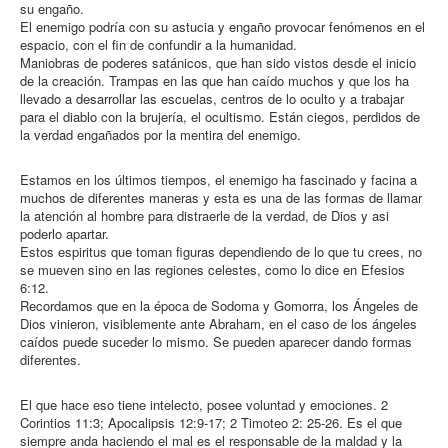
su engaño.
El enemigo podría con su astucia y engaño provocar fenómenos en el
espacio, con el fin de confundir a la humanidad.
Maniobras de poderes satánicos, que han sido vistos desde el inicio
de la creación. Trampas en las que han caído muchos y que los ha
llevado a desarrollar las escuelas, centros de lo oculto y a trabajar
para el diablo con la brujería, el ocultismo. Están ciegos, perdidos de
la verdad engañados por la mentira del enemigo.
Estamos en los últimos tiempos, el enemigo ha fascinado y facina a
muchos de diferentes maneras y esta es una de las formas de llamar
la atención al hombre para distraerle de la verdad, de Dios y asi
poderlo apartar.
Estos espiritus que toman figuras dependiendo de lo que tu crees, no
se mueven sino en las regiones celestes, como lo dice en Efesios
6:12.
Recordamos que en la época de Sodoma y Gomorra, los Ángeles de
Dios vinieron, visiblemente ante Abraham, en el caso de los ángeles
caídos puede suceder lo mismo. Se pueden aparecer dando formas
diferentes.
El que hace eso tiene intelecto, posee voluntad y emociones. 2
Corintios 11:3; Apocalipsis 12:9-17; 2 Timoteo 2: 25-26. Es el que
siempre anda haciendo el mal es el responsable de la maldad y la