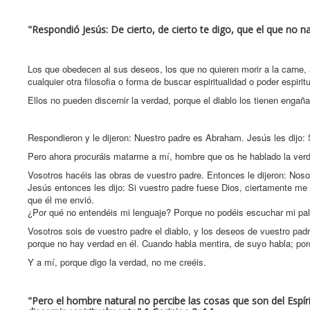
"Respondió Jesús: De cierto, de cierto te digo, que el que no na
Los que obedecen al sus deseos, los que no quieren morir a la carne, a 
cualquier otra filosofia o forma de buscar espiritualidad o poder espiri
Ellos no pueden discernir la verdad, porque el diablo los tienen engañad
Respondieron y le dijeron: Nuestro padre es Abraham. Jesús les dijo: 
Pero ahora procuráis matarme a mí, hombre que os he hablado la verd
Vosotros hacéis las obras de vuestro padre. Entonces le dijeron: Nos
Jesús entonces les dijo: Si vuestro padre fuese Dios, ciertamente me
que él me envió.
¿Por qué no entendéis mi lenguaje? Porque no podéis escuchar mi pal
Vosotros sois de vuestro padre el diablo, y los deseos de vuestro padr
porque no hay verdad en él. Cuando habla mentira, de suyo habla; por
Y a mí, porque digo la verdad, no me creéis.
"Pero el hombre natural no percibe las cosas que son del Espír