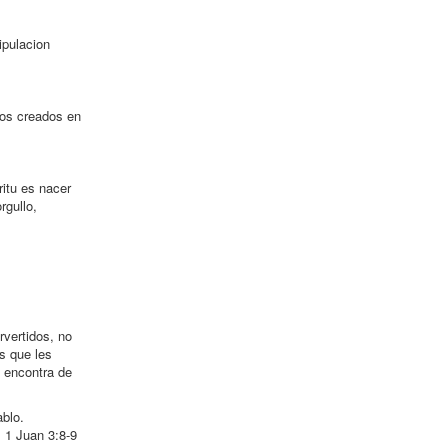
ipulacion
ros creados en
itu es nacer
rgullo,
rvertidos, no
s que les
n encontra de
ablo.
 1 Juan 3:8-9