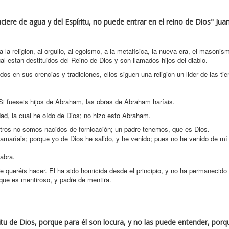
ciere de agua y del Espíritu, no puede entrar en el reino de Dios" Juan
la religion, al orgullo, al egoismo, a la metafisica, la nueva era, el masonism
tual estan destituidos del Reino de Dios y son llamados hijos del diablo.
os en sus crencias y tradiciones, ellos siguen una religion un lider de las tie
Si fueseis hijos de Abraham, las obras de Abraham haríais.
ad, la cual he oído de Dios; no hizo esto Abraham.
otros no somos nacidos de fornicación; un padre tenemos, que es Dios.
 amaríais; porque yo de Dios he salido, y he venido; pues no he venido de m
abra.
e queréis hacer. El ha sido homicida desde el principio, y no ha permanecido 
que es mentiroso, y padre de mentira.
itu de Dios, porque para él son locura, y no las puede entender, por