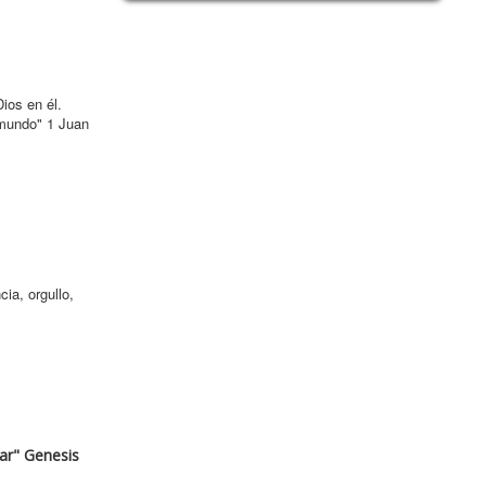
ios en él.
 mundo" 1 Juan
cia, orgullo,
ñar" Genesis