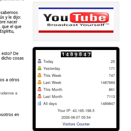
í, sabemos
 y le dijo:
bre nacer
, que el que
spíritu,
s esto? De
e dicho cosas
Today
25
Yesterday
171
This Week
747
nos a otros
Last Week
1487669
This Month
861
ayudamos a
Last Month
7113
All days
1489847
Your IP: 43.165.198.5
osotros en
2026-08-07 05:54
Visitors Counter