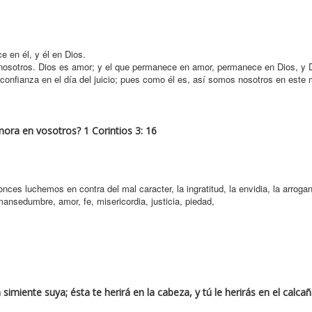
 en él, y él en Dios.
nosotros. Dios es amor; y el que permanece en amor, permanece en Dios, y D
confianza en el día del juicio; pues como él es, así somos nosotros en este
mora en vosotros? 1 Corintios 3: 16
tonces luchemos en contra del mal caracter, la ingratitud, la envidia, la arrogan
mansedumbre, amor, fe, misericordia, justicia, piedad,
 simiente suya; ésta te herirá en la cabeza, y tú le herirás en el calca