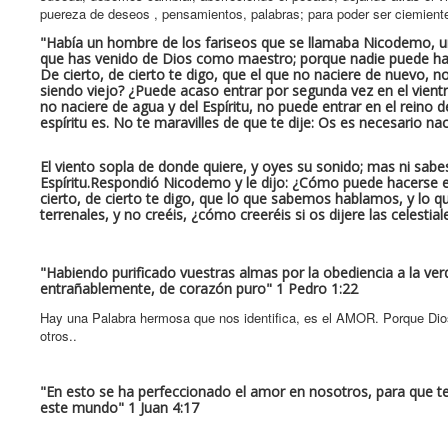
puereza de deseos , pensamientos, palabras; para poder ser ciemient
"Había un hombre de los fariseos que se llamaba Nicodemo, un p
que has venido de Dios como maestro; porque nadie puede hacer
De cierto, de cierto te digo, que el que no naciere de nuevo,
siendo viejo? ¿Puede acaso entrar por segunda vez en el vientr
no naciere de agua y del Espíritu, no puede entrar en el reino d
espíritu es. No te maravilles de que te dije: Os es necesario na
El viento sopla de donde quiere, y oyes su sonido; mas ni sabe
Espíritu.Respondió Nicodemo y le dijo: ¿Cómo puede hacerse es
cierto, de cierto te digo, que lo que sabemos hablamos, y lo qu
terrenales, y no creéis, ¿cómo creeréis si os dijere las celestial
"Habiendo purificado vuestras almas por la obediencia a la ver
entrañablemente, de corazón puro" 1 Pedro 1:22
Hay una Palabra hermosa que nos identifica, es el AMOR. Porque D
otros..
"En esto se ha perfeccionado el amor en nosotros, para que te
este mundo" 1 Juan 4:17