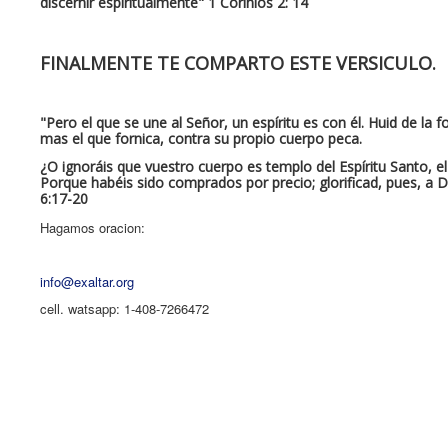
discernir espiritualmente" 1 Corinios 2: 14
FINALMENTE TE COMPARTO ESTE VERSICULO.
"Pero el que se une al Señor, un espíritu es con él. Huid de la
mas el que fornica, contra su propio cuerpo peca.
¿O ignoráis que vuestro cuerpo es templo del Espíritu Santo, el
Porque habéis sido comprados por precio; glorificad, pues, a Di
6:17-20
Hagamos oracion:
info@exaltar.org
cell. watsapp: 1-408-7266472