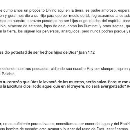
ue cumplamos un propósito Divino aqui en la tierra, es padre amoroso, espera
on y guía; nos dio a su Hijo para que por medio de El, regresaramos al estado
mos en nuestro corazón pasamos ha ser hijos engendrados del espíritu; pas
blo, simiente de satanas, hijos de cain, como los Iluminati y otras sectas, q
n la tierra, los siguen los perversos, anarquicos, pero nunca podran porque y
es dio potestad de ser hechos hijos de Dios" Juan 1:12
conociendo nuestros pecdados, pidiendo sea nuestro Rey por siempre, aquie
a Palabra.
n tu corazón que Dios le levantó de los muertos, serás salvo. Porque con 
ues la Escritura dice: Todo aquel que en él creyere, no será avergonzado" 
 no es suficiente para salvarse, necesitamos ser nacer del agua y del Espiri
jo hombre de pecado; orar, ayunar y buscar del reino de Dios, santificarnos, 