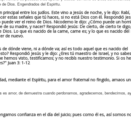
e de Dios. Engendrados del Espiritu.
rincipal entre los judíos. Este vino a Jesús de noche, y le dijo: Rab
 estas señales que tú haces, si no está Dios con él. Respondió Jesús
 no puede ver el reino de Dios. Nicodemo le dijo: ¿Cómo puede un hom
e de su madre, y nacer? Respondió Jesús: De cierto, de cierto te digo
e Dios. Lo que es nacido de la carne, carne es; y lo que es nacido del E
cer de nuevo.
s de dónde viene, ni a dónde va; así es todo aquel que es nacido del
to? Respondió Jesús y le dijo: ¿Eres tú maestro de Israel, y no sabe
e hemos visto, testificamos; y no recibís nuestro testimonio. Si os h
es?"
Juan 3: 1-12
dad, mediante el Espíritu, para el amor fraternal no fingido, amaos u
ios es amor, de demuestra cuando perdonamos, agradecemos, bendecimos, 
ngamos confianza en el día del juicio; pues como él es, así somos n