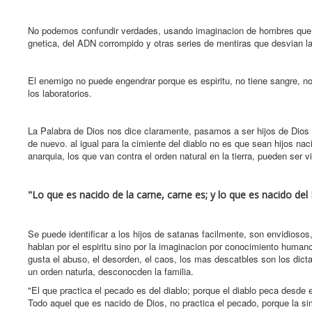
No podemos confundir verdades, usando imaginacion de hombres que han
gnetica, del ADN corrompido y otras series de mentiras que desvian la
El enemigo no puede engendrar porque es espiritu, no tiene sangre, n
los laboratorios.
La Palabra de Dios nos dice claramente, pasamos a ser hijos de Dios 
de nuevo. al igual para la cimiente del diablo no es que sean hijos na
anarquia, los que van contra el orden natural en la tierra, pueden ser
"Lo que es nacido de la carne, carne es; y lo que es nacido del Es
Se puede identificar a los hijos de satanas facilmente, son envidiosos
hablan por el espiritu sino por la imaginacion por conocimiento humano
gusta el abuso, el desorden, el caos, los mas descatbles son los dict
un orden naturla, desconocden la familia.
"El que practica el pecado es del diablo; porque el diablo peca desde e
Todo aquel que es nacido de Dios, no practica el pecado, porque la s