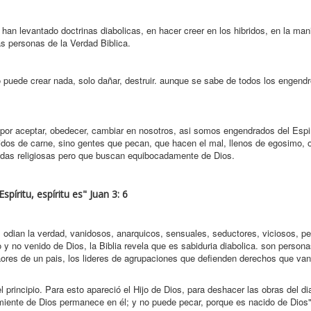
 levantado doctrinas diabolicas, en hacer creer en los hibridos, en la man
s personas de la Verdad Biblica.
o puede crear nada, solo dañar, destruir. aunque se sabe de todos los engend
por aceptar, obedecer, cambiar en nosotros, asi somos engendrados del Espir
cidos de carne, sino gentes que pecan, que hacen el mal, llenos de egosimo, o
 vidas religiosas pero que buscan equibocadamente de Dios.
píritu, espíritu es" Juan 3: 6
, odian la verdad, vanidosos, anarquicos, sensuales, seductores, viciosos, pe
 y no venido de Dios, la Biblia revela que es sabiduria diabolica. son persona
aores de un pais, los lideres de agrupaciones que defienden derechos que va
l principio. Para esto apareció el Hijo de Dios, para deshacer las obras del di
imiente de Dios permanece en él; y no puede pecar, porque es nacido de Dios"