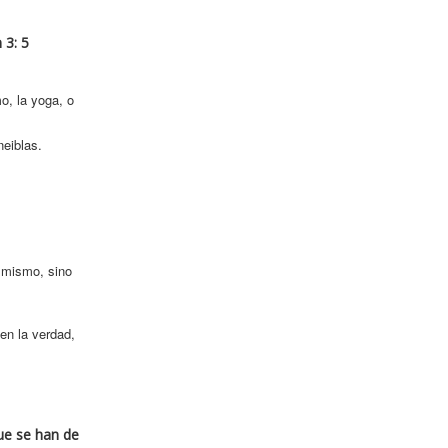
 3: 5
o, la yoga, o
neiblas.
í mismo, sino
en la verdad,
que se han de