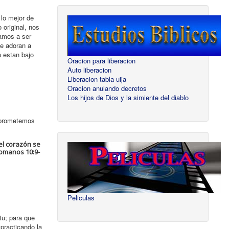
 lo mejor de
 original, nos
amos a ser
ue adoran a
a estan bajo
Oracion para liberacion
Auto liberacion
Liberacion tabla uija
Oracion anulando decretos
Los hijos de Dios y la simiente del diablo
n prometemos
el corazón se
Romanos 10:9-
Peliculas
tu; para que
practicando la