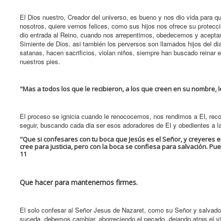
El Dios nuestro, Creador del universo, es bueno y nos dio vida para q
nosotros, quiere vernos felices, como sus hijos nos ofrece su protecci
dio entrada al Reino, cuando nos arrepentimos, obedecemos y acepta
Simiente de Dios. asi también los perversos son llamados hijos del dia
satanas, hacen sacrificios, violan niños, siempre han buscado reinar e
nuestros pies.
"Mas a todos los que le recibieron, a los que creen en su nombre, l
El proceso se ignicia cuando le renococemos, nos rendimos a El, re
seguir, buscando cada dia ser esos adoradores de El y obedientes a l
"Que si confesares con tu boca que Jesús es el Señor, y creyeres e
cree para justicia, pero con la boca se confiesa para salvación. P
11
Que hacer para mantenernos firmes.
El solo confesar al Señor Jesus de Nazaret, como su Señor y salvador,
suceda, debemos cambiar, aborreciendo el pecado, dejando atras el vie