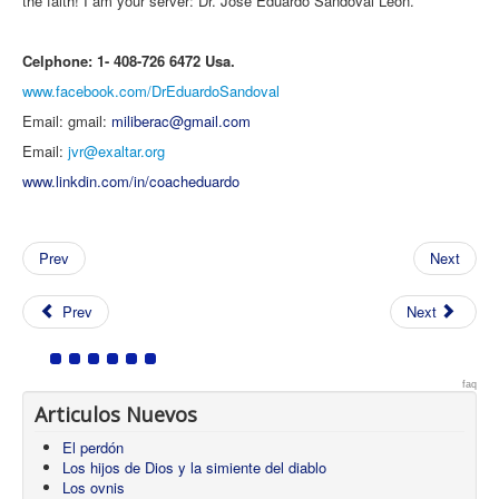
the faith! I am your server: Dr. José Eduardo Sandoval Leon.
Celphone: 1- 408-726 6472 Usa.
www.facebook.com/DrEduardoSandoval
Email: gmail:
miliberac@gmail.com
Email:
jvr@exaltar.org
www.linkdin.com/in/coacheduardo
Prev
Next
Prev
Next
faq
Articulos Nuevos
El perdón
Los hijos de Dios y la simiente del diablo
Los ovnis