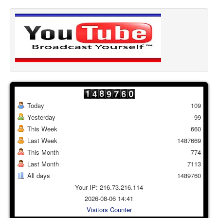
Today
109
Yesterday
99
This Week
660
Last Week
1487669
This Month
774
Last Month
7113
All days
1489760
Your IP: 216.73.216.114
2026-08-06 14:41
Visitors Counter