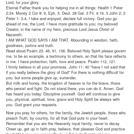
Lord, for your glory.
Eternal Father thank you for helping me in all things: Health 1 Peter
2:24. Money 2 Cor 8: 9, Eph. 5, Deut. 28 Gal. 3 Fil. 4:19, 3 John 2; 2
Peter 1: 3.4, I take and enjoyed, declare full victory. God you go
ahead of me, the Lord, I have more gratitude to you; my beloved
Creator, in the name of my hero, precious Lord Jesus Christ of
Nazareth.
I AM WHAT GOD SAYS I AM THAT. Abounding in wisdom, faith,
goodness, justice and truth.
Read aloud Psalm 23, 46, 91, 136. Beloved Holy Spirit please govern
me, to be an example, a testimony to others, an that his face reflects
in me. I have protection, faith, love and peace. Psalm 112, 121.
I firmly believe in all your promises. John 11: 40 "have I not said that
if you really believe the glory of God" For there is nothing difficult for
you, but some people give up, surrender,
But milk and honey, the kingdom of heaven is for the brave, those
who persist and fight. Do not stand there, you can do it, Amen. God
has heard you today. Discipline yourself. God will continue to give
you, physical, spiritual, love, grace and Holy Spirit be always with
you. God grant your requests.
Now you pray for others, for the family, the Jewish people, those who
preach Truth, by country, for all that God puts in your heart.
Remember that you are the Heavenly royal family, never to decay
Cheer up, get up in faith pray, believe, that pleases God and practice