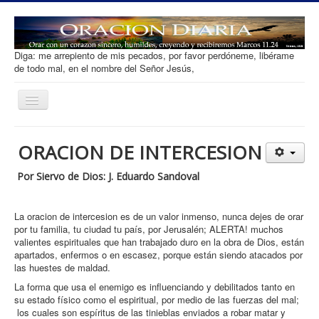
Diga: me arrepiento de mis pecados, por favor perdóneme, libérame
de todo mal, en el nombre del Señor Jesús,
Toggle
Navigation
Oracion diaria
ORACION DE INTERCESION
Salvacion
Por Siervo de Dios: J. Eduardo Sandoval
Que es Orar
Tipos de Oracion
La oracion de intercesion es de un valor inmenso, nunca dejes de orar
por tu familia, tu ciudad tu país, por Jerusalén; ALERTA! muchos
Desarrollar Fe
valientes espirituales que han trabajado duro en la obra de Dios, están
apartados, enfermos o en escasez, porque están siendo atacados por
Ofrenda
las huestes de maldad.
Contacto
La forma que usa el enemigo es influenciando y debilitados tanto en
su estado físico como el espiritual, por medio de las fuerzas del mal;
los cuales son espíritus de las tinieblas enviados a robar matar y