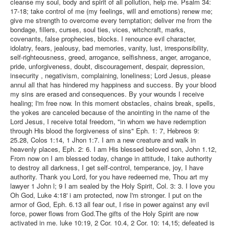
cleanse my soul, body and spirit of all pollution, help me. Psalm 34:
17-18; take control of me (my feelings, will and emotions) renew me;
give me strength to overcome every temptation; deliver me from the
bondage, fillers, curses, soul ties, vices, witchcraft, marks,
covenants, false prophecies, blocks. I renounce evil character,
idolatry, fears, jealousy, bad memories, vanity, lust, irresponsibility,
self-righteousness, greed, arrogance, selfishness, anger, arrogance,
pride, unforgiveness, doubt, discouragement, despair, depression,
insecurity , negativism, complaining, loneliness; Lord Jesus, please
annul all that has hindered my happiness and success. By your blood
my sins are erased and consequences. By your wounds I receive
healing; I'm free now. In this moment obstacles, chains break, spells,
the yokes are canceled because of the anointing in the name of the
Lord Jesus, I receive total freedom, "in whom we have redemption
through His blood the forgiveness of sins" Eph. 1: 7, Hebreos 9:
25.28, Colos 1:14, 1 Jhon 1:7. I am a new creature and walk in
heavenly places, Eph. 2: 6. I am His blessed beloved son, John 1.12,
From now on I am blessed today, change in attitude, I take authority
to destroy all darkness, I get self-control, temperance, joy, I have
authority. Thank you Lord, for you have redeemed me, Thou art my
lawyer 1 John l; 9 I am sealed by the Holy Spirit, Col. 3: 3. I love you
Oh God, Luke 4:18' i am protected, now I'm stronger. I put on the
armor of God, Eph. 6.13 all fear out, I rise in power against any evil
force, power flows from God.The gifts of the Holy Spirit are now
activated in me. luke 10:19, 2 Cor. 10.4, 2 Cor. 10: 14,15; defeated is