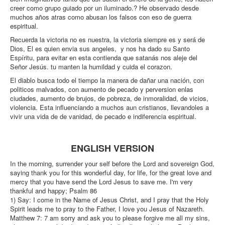
creer como grupo guiado por un iluminado.? He observado desde
muchos años atras como abusan los falsos con eso de guerra
espiritual.
Recuerda la victoria no es nuestra, la victoria siempre es y será de
Dios, El es quien envia sus angeles, y nos ha dado su Santo
Espíritu, para evitar en esta contienda que satanás nos aleje del
Señor Jesús. tu manten la humildad y cuida el corazon.
El diablo busca todo el tiempo la manera de dañar una nación, con
politicos malvados, con aumento de pecado y perversion enlas
ciudades, aumento de brujos, de pobreza, de inmoralidad, de vicios,
violencia. Esta influenciando a muchos aun cristianos, llevandoles a
vivir una vida de de vanidad, de pecado e indiferencia espiritual.
ENGLISH VERSION
In the morning, surrender your self before the Lord and sovereign God,
saying thank you for this wonderful day, for life, for the great love and
mercy that you have send the Lord Jesus to save me. I'm very
thankful and happy; Psalm 86
1) Say: I come in the Name of Jesus Christ, and I pray that the Holy
Spirit leads me to pray to the Father, I love you Jesus of Nazareth.
Matthew 7: 7 am sorry and ask you to please forgive me all my sins,