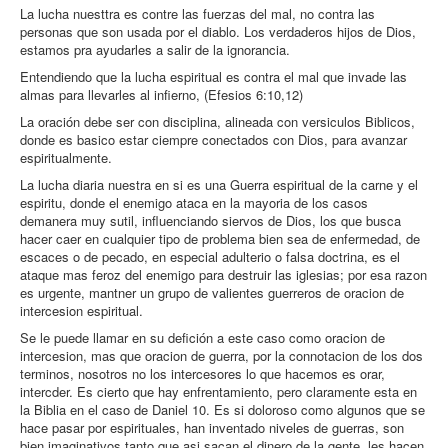
La lucha nuesttra es contre las fuerzas del mal, no contra las
personas que son usada por el diablo. Los verdaderos hijos de Dios,
estamos pra ayudarles a salir de la ignorancia.
Entendiendo que la lucha espiritual es contra el mal que invade las
almas para llevarles al infierno, (Efesios 6:10,12)
La oración debe ser con disciplina, alineada con versiculos Biblicos,
donde es basico estar ciempre conectados con Dios, para avanzar
espiritualmente.
La lucha diaria nuestra en si es una Guerra espiritual de la carne y el
espiritu, donde el enemigo ataca en la mayoria de los casos
demanera muy sutil, influenciando siervos de Dios, los que busca
hacer caer en cualquier tipo de problema bien sea de enfermedad, de
escaces o de pecado, en especial adulterio o falsa doctrina, es el
ataque mas feroz del enemigo para destruir las iglesias; por esa razon
es urgente, mantner un grupo de valientes guerreros de oracion de
intercesion espiritual.
Se le puede llamar en su defición a este caso como oracion de
intercesion, mas que oracion de guerra, por la connotacion de los dos
terminos, nosotros no los intercesores lo que hacemos es orar,
intercder. Es cierto que hay enfrentamiento, pero claramente esta en
la Biblia en el caso de Daniel 10. Es si doloroso como algunos que se
hace pasar por espirituales, han inventado niveles de guerras, son
bien imaginativos tanto que asi sacan el dinero de la gente, les hacen