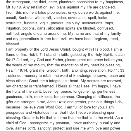
the strongman, the thief, eater, plunderer, opposition to my happiness,
Mt 18.18. Any retaliation, evil plans against my life are canceled.
From this moment false prophecies, envy, curse words against me,
occult, Santeria, witchcraft, voodoo, covenants, spell, locks,
restraints, funerals, vigils, prayers, jealousy, accusations, traps,
irrigation, potions, darts, allocation spirits are blinded, confused,
nullified; angels encamp around me. My name and that of my family
and my generations is free from evil, we have been forgiven, freed,
blessed.
I am property of the Lord Jesus Christ, bought with His blood. I am a
flame of fire. Heb1: 7. I stand in faith, guided by the Holy Spirit. Isaiah
54:17 2) Lord, my God and Father, please grant me grace before you,
the words of my mouth, that the meditation of my heart be pleasing,
Psalm 19:14, grant me, wisdom, faith, anointing, revelation, Ro.11: 33
, science, memory to retain the word of knowledge to serve, teach and
bless others; Grant me a integral just heart. My senses are renewed,
my character is transformed, I bless all that I see, I'm happy, I have
the fruits of the spirit: Love, joy, peace, longsuffering, gentleness,
goodness, faith, meekness, temperance. Changing of attitudes, the
gifts are stronger in me, John 14:12 and greater, precious things I do,
because I believe your Word God. I am full of love for you. I am
prosperous and victorious in all that I do, I receive blessing upon
blessing. Greater is He that is in me than he that is in the world. As a
child of God I recongnize my position, I have authority, humility and
love. James 5:13, sanctify, protect and use me with love and power