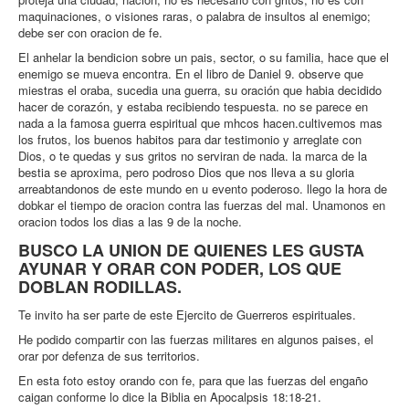
maquinaciones, o visiones raras, o palabra de insultos al enemigo;
debe ser con oracion de fe.
El anhelar la bendicion sobre un pais, sector, o su familia, hace que el
enemigo se mueva encontra. En el libro de Daniel 9. observe que
miestras el oraba, sucedia una guerra, su oración que habia decidido
hacer de corazón, y estaba recibiendo tespuesta. no se parece en
nada a la famosa guerra espiritual que mhcos hacen.cultivemos mas
los frutos, los buenos habitos para dar testimonio y arreglate con
Dios, o te quedas y sus gritos no serviran de nada. la marca de la
bestia se aproxima, pero podroso Dios que nos lleva a su gloria
arreabtandonos de este mundo en u evento poderoso. llego la hora de
dobkar el tiempo de oracion contra las fuerzas del mal. Unamonos en
oracion todos los dias a las 9 de la noche.
BUSCO LA UNION DE QUIENES LES GUSTA
AYUNAR Y ORAR CON PODER, LOS QUE
DOBLAN RODILLAS.
Te invito ha ser parte de este Ejercito de Guerreros espirituales.
He podido compartir con las fuerzas militares en algunos paises, el
orar por defenza de sus territorios.
En esta foto estoy orando con fe, para que las fuerzas del engaño
caigan conforme lo dice la Biblia en Apocalpsis 18:18-21.