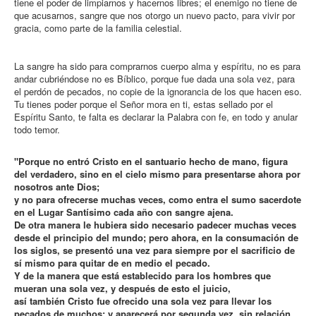
tiene el poder de limpiarnos y hacernos libres; el enemigo no tiene de
que acusarnos, sangre que nos otorgo un nuevo pacto, para vivir por
gracia, como parte de la familia celestial.
La sangre ha sido para comprarnos cuerpo alma y espíritu, no es para
andar cubriéndose no es Bíblico, porque fue dada una sola vez, para
el perdón de pecados, no copie de la ignorancia de los que hacen eso.
Tu tienes poder porque el Señor mora en ti, estas sellado por el
Espíritu Santo, te falta es declarar la Palabra con fe, en todo y anular
todo temor.
"Porque no entró Cristo en el santuario hecho de mano, figura
del verdadero, sino en el cielo mismo para presentarse ahora por
nosotros ante Dios;
y no para ofrecerse muchas veces, como entra el sumo sacerdote
en el Lugar Santísimo cada año con sangre ajena.
De otra manera le hubiera sido necesario padecer muchas veces
desde el principio del mundo; pero ahora, en la consumación de
los siglos, se presentó una vez para siempre por el sacrificio de
sí mismo para quitar de en medio el pecado.
Y de la manera que está establecido para los hombres que
mueran una sola vez, y después de esto el juicio,
así también Cristo fue ofrecido una sola vez para llevar los
pecados de muchos; y aparecerá por segunda vez, sin relación