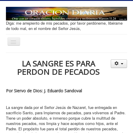
Diga: me arrepiento de mis pecados, por favor perdóneme, libérame
de todo mal, en el nombre del Señor Jesús,
Toggle
Navigation
Oracion diaria
LA SANGRE ES PARA
Salvacion
PERDON DE PECADOS
Que es Orar
Tipos de Oracion
Por Siervo de Dios: J. Eduardo Sandoval
Desarrollar Fe
Ofrenda
La sangre dada por el Señor Jesús de Nazaret, fue entregada en
sacrificio Santo, para lmpiarnos de pecados, para volvernos al Padre.
Contacto
Tiene un poder absoluto, e inmenso porque cubre la multitud de
nuestros pecados, nos limpia y hace aceptos como hijos, ante el
Padre. El propósito fue para el total perdón de nuestros pecados,