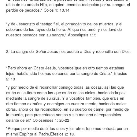
reino de su amado Hijo, en quien tenemos redención por su sangre, el
perdón de pecados." Colos 1: 13,14
"y de Jesucristo el testigo fiel, el primogénito de los muertos, y el
soberano de los reyes de la tierra. Al que nos amó, y nos lavó de
nuestros pecados con su sangre," Apocalipsis 1: 5
2. La sangre del Señor Jesús nos acerca a Dios y reconcilia con Dios.
"Pero ahora en Cristo Jesús, vosotros que en otro tiempo estabais
lejos, habéis sido hechos cercanos por la sangre de Cristo." Efesios
2: 13
"y por medio de él reconciliar consigo todas las cosas, así las que
están en la tierra como las que están en los cielos, haciendo la paz
mediante la sangre de su cruz. Y a vosotros también, que erais en
otro tiempo extraños y enemigos en vuestra mente, haciendo malas
obras, ahora os ha reconciliado, en su cuerpo de carne, por medio de
la muerte, para presentaros santos y sin mancha e irreprensibles
delante de él;" Colosenses 1: 20-22
"Porque por medio de él los unos y los otros tenemos entrada por un
mismo Espíritu al Padre.Efesios 2: 18.