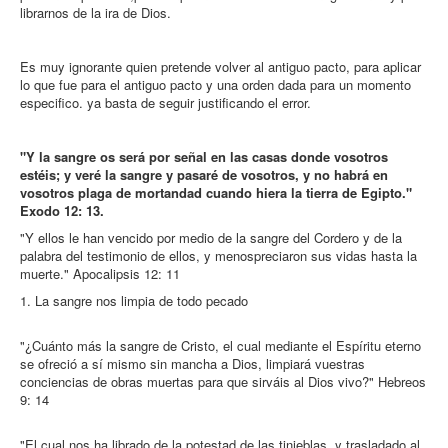
librarnos de la ira de Dios.
Es muy ignorante quien pretende volver al antiguo pacto, para aplicar
lo que fue para el antiguo pacto y una orden dada para un momento
especifico. ya basta de seguir justificando el error.
"Y la sangre os será por señal en las casas donde vosotros
estéis; y veré la sangre y pasaré de vosotros, y no habrá en
vosotros plaga de mortandad cuando hiera la tierra de Egipto."
Exodo 12: 13.
"Y ellos le han vencido por medio de la sangre del Cordero y de la
palabra del testimonio de ellos, y menospreciaron sus vidas hasta la
muerte." Apocalipsis 12: 11
1. La sangre nos limpia de todo pecado
"¿Cuánto más la sangre de Cristo, el cual mediante el Espíritu eterno
se ofreció a sí mismo sin mancha a Dios, limpiará vuestras
conciencias de obras muertas para que sirváis al Dios vivo?" Hebreos
9: 14
"El cual nos ha librado de la potestad de las tinieblas, y trasladado al