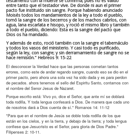
testamento con la muerte se confirma; pues no es válido
entre tanto que el testador vive. De donde ni aun el primer
pacto fue instituido sin sangre. Porque habiendo anunciado
Moisés todos los mandamientos de la ley a todo el pueblo,
tomó la sangre de los becerros y de los machos cabríos, con
agua, lana escarlata e hisopo, y roció el mismo libro y también
a todo el pueblo, diciendo: Esta es la sangre del pacto que
Dios os ha mandado.
Y además de esto, roció también con la sangre el tabernáculo
y todos los vasos del ministerio. Y casi todo es purificado,
según la ley, con sangre; y sin derramamiento de sangre no se
hace remisión." Hebreos 9: 15-22
El desconocer la Verdad hace que las personas cometan tantos
errores, como este de andar regando sangre, cuando eso se dio en el
primer pacto, pero ahora una sola vez ha sido dada y es para perdon
de pecados. ahora tenemos el sello del Espiritu Santo, contamos con
el nombre del Senor Jesus de Nazaret.
Porque escrito está: Vivo yo, dice el Señor, que ante mí se doblará
toda rodilla, Y toda lengua confesará a Dios. De manera que cada uno
de nosotros dará a Dios cuenta de sí." Romanos 14: 11-12
"Para que en el nombre de Jesús se doble toda rodilla de los que
están en los cielos, y en la tierra, y debajo de la tierra; y toda lengua
confiese que Jesucristo es el Señor, para gloria de Dios Padre."
Filipenses 2: 10-11.