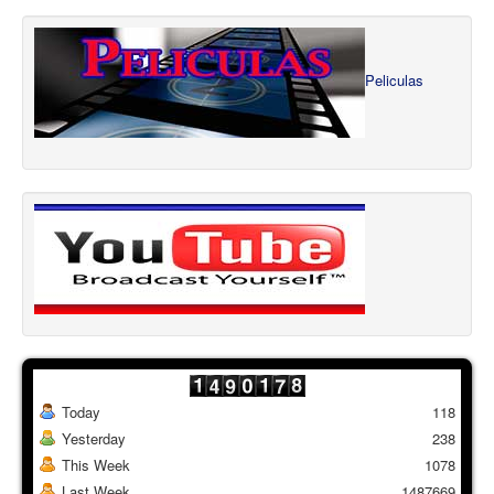
Peliculas
Today
118
Yesterday
238
This Week
1078
Last Week
1487669