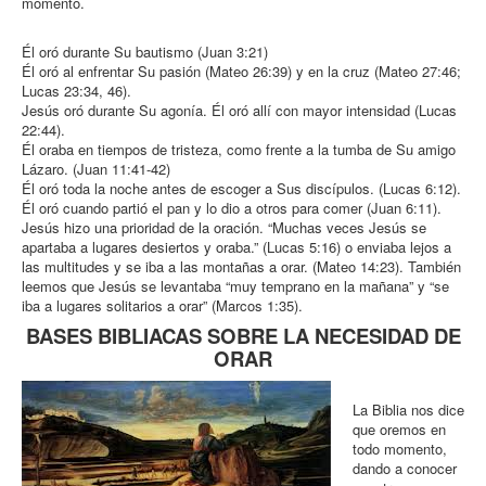
momento.
Él oró durante Su bautismo (Juan 3:21)
Él oró al enfrentar Su pasión (Mateo 26:39) y en la cruz (Mateo 27:46;
Lucas 23:34, 46).
Jesús oró durante Su agonía. Él oró allí con mayor intensidad (Lucas
22:44).
Él oraba en tiempos de tristeza, como frente a la tumba de Su amigo
Lázaro. (Juan 11:41-42)
Él oró toda la noche antes de escoger a Sus discípulos. (Lucas 6:12).
Él oró cuando partió el pan y lo dio a otros para comer (Juan 6:11).
Jesús hizo una prioridad de la oración. “Muchas veces Jesús se
apartaba a lugares desiertos y oraba.” (Lucas 5:16) o enviaba lejos a
las multitudes y se iba a las montañas a orar. (Mateo 14:23). También
leemos que Jesús se levantaba “muy temprano en la mañana” y “se
iba a lugares solitarios a orar” (Marcos 1:35).
BASES BIBLIACAS SOBRE LA NECESIDAD DE
ORAR
La Biblia nos dice
que oremos en
todo momento,
dando a conocer