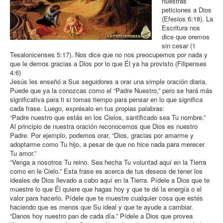
nuestras
peticiones a Dios
(Efesios 6:18). La
Escritura nos
dice que oremos
sin cesar (1
Tesalonicenses 5:17). Nos dice que no nos preocupemos por nada y
que le demos gracias a Dios por lo que Él ya ha provisto (Filipenses
4:6)
Jesús les enseñó a Sus seguidores a orar una simple oración diaria.
Puede que ya la conozcas como el “Padre Nuestro,” pero se hará más
significativa para ti si tomas tiempo para pensar en lo que significa
cada frase. Luego, exprésalo en tus propias palabras:
“Padre nuestro que estás en los Cielos, santificado sea Tu nombre.”
Al principio de nuestra oración reconocemos que Dios es nuestro
Padre. Por ejemplo, podemos orar, “Dios, gracias por amarme y
adoptarme como Tu hijo, a pesar de que no hice nada para merecer
Tu amor.”
“Venga a nosotros Tu reino. Sea hecha Tu voluntad aquí en la Tierra
como en le Cielo.” Esta frase es acerca de tus deseos de tener los
ideales de Dios llevado a cabo aquí en la Tierra. Pídele a Dios que te
muestre lo que Él quiere que hagas hoy y que te dé la energía o el
valor para hacerlo. Pídele que te muestre cualquier cosa que estés
haciendo que es menos que Su ideal y que te ayude a cambiar.
“Danos hoy nuestro pan de cada día.” Pídele a Dios que provea