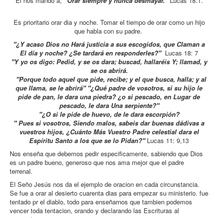
Él nos mando a,
“Orar siempre y nunca desmayar.”
Lucas 18:1.
Es prioritario orar dia y noche. Tomar el tiempo de orar como un hijo
que habla con su padre.
"¿Y acaso Dios no Hará justicia a sus escogidos, que Claman a
El día y noche? ¿Se tardará en responderles?"
Lucas 18: 7
"Y yo os digo: Pedid, y se os dara; buscad, hallaréis Y; llamad, y
se os abrirá.
"Porque todo aquel que pide, recibe; y el que busca, halla; y al
que llama, se le abrirá" "¿Qué padre de vosotros, si su hijo le
pide de pan, le dara una piedra? ¿o si pescado, en Lugar de
pescado, le dara Una serpiente?"
"¿O si le pide de huevo, de le dara escorpión?
" Pues si vosotros, Siendo malos, sabeis dar buenas dádivas a
vuestros hijos, ¿Cuánto Más Vuestro Padre celestial dara el
Espíritu Santo a los que se lo Pidan?"
Lucas 11: 9,13
Nos enseña que debemos pedir especificamente, sabiendo que Dios
es un padre bueno, generoso que nos ama mejor que el padre
terrenal.
El Seño Jesús nos da el ejemplo de oracion en cada circunstancia.
Se fue a orar al desierto cuarenta dias para empezar su ministerio. fue
tentado pr el diablo, todo para enseñarnos que tambien podemos
vencer toda tentacion, orando y declarando las Escrituras al