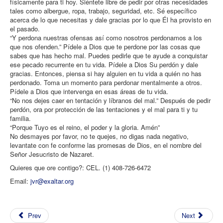
físicamente para ti hoy. Siéntete libre de pedir por otras necesidades
tales como albergue, ropa, trabajo, seguridad, etc. Sé específico
acerca de lo que necesitas y dale gracias por lo que Él ha provisto en
el pasado.
“Y perdona nuestras ofensas así como nosotros perdonamos a los
que nos ofenden.” Pídele a Dios que te perdone por las cosas que
sabes que has hecho mal. Puedes pedirle que te ayude a conquistar
ese pecado recurrente en tu vida. Pídele a Dios Su perdón y dale
gracias. Entonces, piensa si hay alguien en tu vida a quién no has
perdonado. Toma un momento para perdonar mentalmente a otros.
Pídele a Dios que intervenga en esas áreas de tu vida.
“No nos dejes caer en tentación y líbranos del mal.” Después de pedir
perdón, ora por protección de las tentaciones y el mal para ti y tu
familia.
“Porque Tuyo es el reino, el poder y la gloria. Amén”
No desmayes por favor, no te quejes, no digas nada negativo,
levantate con fe conforme las promesas de Dios, en el nombre del
Señor Jesucristo de Nazaret.
Quieres que ore contigo?: CEL. (1) 408-726-6472
Email:
jvr@exaltar.org
Prev
Next