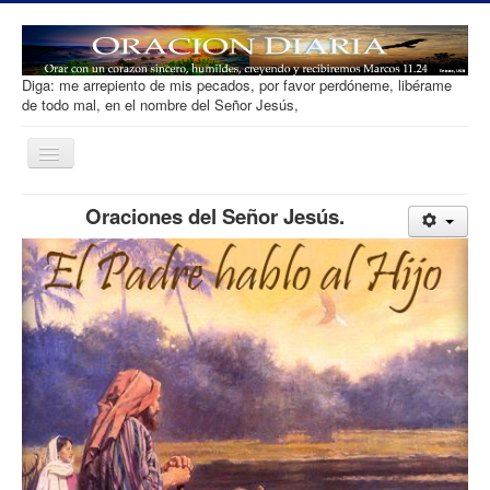
Diga: me arrepiento de mis pecados, por favor perdóneme, libérame
de todo mal, en el nombre del Señor Jesús,
Toggle
Navigation
Oracion diaria
Oraciones del Señor Jesús.
Salvacion
Que es Orar
Tipos de Oracion
Desarrollar Fe
Ofrenda
Contacto